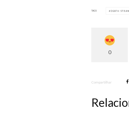
TAGS
DEATH STRAN
0
Compartilhar
Relaci