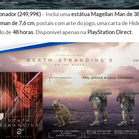
ionador (249,99€)
– Inclui uma
estátua Magellan Man de 3
lman de 7,6 cm
, postais com arte do jogo, uma carta de Hid
do de
48 horas
. Disponível apenas na
PlayStation Direct
.