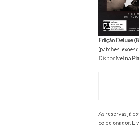
Edição Deluxe (
(patches, exoesq
Disponível na
Pl
As reservas já e
colecionador. E 