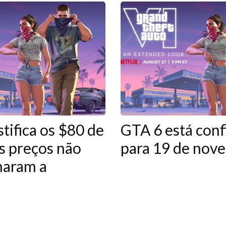
stifica os $80 de
GTA 6 está con
s preços não
para 19 de nov
aram a