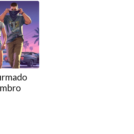
firmado
embro