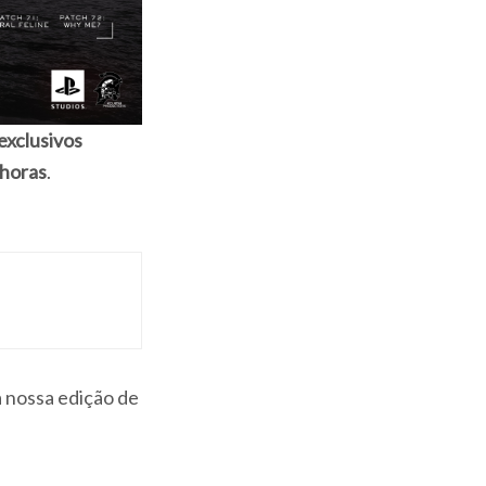
 exclusivos
 horas
.
uita com 4K
a nossa edição de