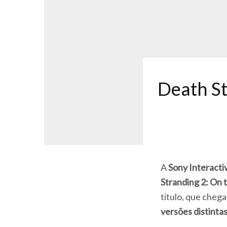
Death St
A
Sony Interacti
Stranding 2: On 
título, que cheg
versões distinta