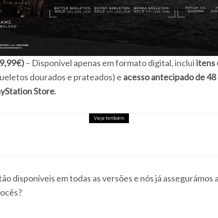
89,99€)
– Disponível apenas em formato digital, inclui
itens
ueletos dourados e prateados) e
acesso antecipado de 48
ayStation Store
.
Veja também
Ghost Recon Wildlands recebe atualização grat
e 60 FPS na PS5
stão disponíveis em todas as versões e nós já assegurámos 
vocês?