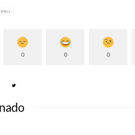
DING 2
0
0
0
onado