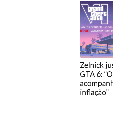
Zelnick ju
GTA 6: “O
acompanh
inflação”