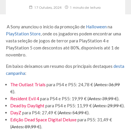
17 Outubro, 2024
1 minuto de leitura
A Sony anunciou o início da promoção de
Halloween
na
PlayStation Store
, onde os jogadores podem encontrar uma
vasta seleção de jogos de terror para PlayStation 4 e
PlayStation 5 com descontos até 80%, disponíveis até 1 de
novembro.
Em baixo deixamos um resumo dos principais destaques
desta
campanha
:
The Outlast Trials
para PS4 e PS5: 24,78 € (
Antes: 36,99
€
).
Resident Evil 4
para PS4 e PS5: 19,99 € (
Antes: 39,99 €
).
Dead by Daylight
para PS4 e PS5: 11,99 € (
Antes: 29,99 €
).
DayZ
para PS4: 27,49 € (
Antes: 54,99 €
).
Edição Dead Space Digital Deluxe
para PS5: 31,49 €
(
Antes: 89,99 €
).