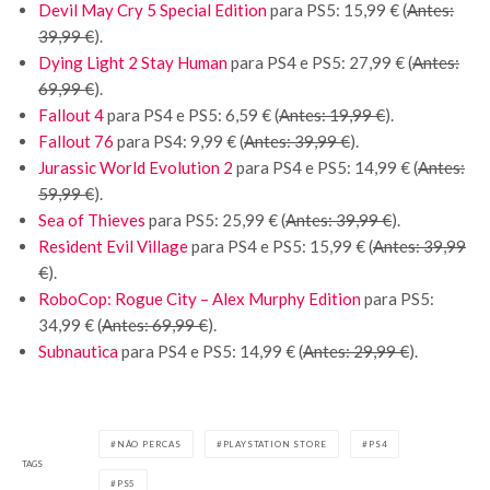
Devil May Cry 5 Special Edition
para PS5: 15,99 € (
Antes:
39,99 €
).
Dying Light 2 Stay Human
para PS4 e PS5: 27,99 € (
Antes:
69,99 €
).
Fallout 4
para PS4 e PS5: 6,59 € (
Antes: 19,99 €
).
Fallout 76
para PS4: 9,99 € (
Antes: 39,99 €
).
Jurassic World Evolution 2
para PS4 e PS5: 14,99 € (
Antes:
59,99 €
).
Sea of Thieves
para PS5: 25,99 € (
Antes: 39,99 €
).
Resident Evil Village
para PS4 e PS5: 15,99 € (
Antes: 39,99
€
).
RoboCop: Rogue City – Alex Murphy Edition
para PS5:
34,99 € (
Antes: 69,99 €
).
Subnautica
para PS4 e PS5: 14,99 € (
Antes: 29,99 €
).
NÃO PERCAS
PLAYSTATION STORE
PS4
TAGS
PS5