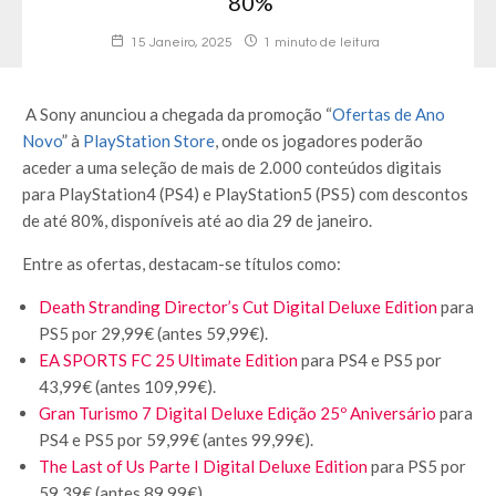
80%
15 Janeiro, 2025
1 minuto de leitura
A Sony anunciou a chegada da promoção “
Ofertas de Ano
Novo
” à
PlayStation Store
, onde os jogadores poderão
aceder a uma seleção de mais de 2.000 conteúdos digitais
para PlayStation4 (PS4) e PlayStation5 (PS5) com descontos
de até 80%, disponíveis até ao dia 29 de janeiro.
Entre as ofertas, destacam-se títulos como:
Death Stranding Director’s Cut Digital Deluxe Edition
para
PS5 por 29,99€ (antes 59,99€).
EA SPORTS FC 25 Ultimate Edition
para PS4 e PS5 por
43,99€ (antes 109,99€).
Gran Turismo 7 Digital Deluxe Edição 25º Aniversário
para
PS4 e PS5 por 59,99€ (antes 99,99€).
The Last of Us Parte I Digital Deluxe Edition
para PS5 por
59,39€ (antes 89,99€).