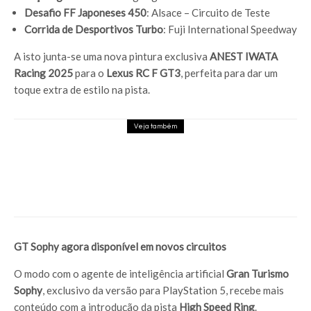
Desafio FF Japoneses 450
: Alsace – Circuito de Teste
Corrida de Desportivos Turbo
: Fuji International Speedway
A isto junta-se uma nova pintura exclusiva
ANEST IWATA
Racing 2025
para o
Lexus RC F GT3
, perfeita para dar um
toque extra de estilo na pista.
Veja também
Big Walk sobe para 94 no Metacritic e é o
jogo melhor pontuado de 2026
GT Sophy agora disponível em novos circuitos
O modo com o agente de inteligência artificial
Gran Turismo
Sophy
, exclusivo da versão para PlayStation 5, recebe mais
conteúdo com a introdução da pista
High Speed Ring
.