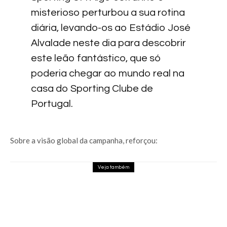
misterioso perturbou a sua rotina
diária, levando-os ao Estádio José
Alvalade neste dia para descobrir
este leão fantástico, que só
poderia chegar ao mundo real na
casa do Sporting Clube de
Portugal.
Sobre a visão global da campanha, reforçou:
Veja também
Phantom Blade Zero atingiu o “gold” e as
pré-vendas abrem a 11 de agosto