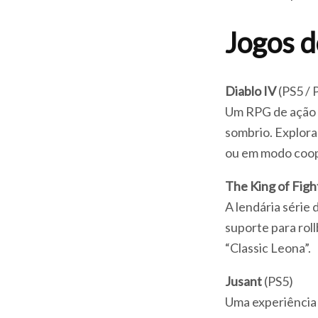
Jogos d
Diablo IV
(PS5 / 
Um RPG de ação 
sombrio. Explora
ou em modo coop
The King of Figh
A lendária série
suporte para roll
“Classic Leona”.
Jusant
(PS5)
Uma experiência 