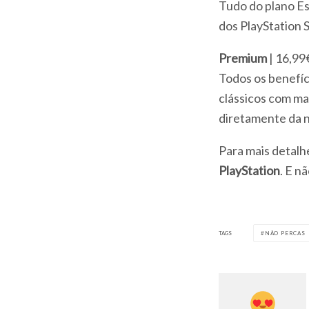
Tudo do plano Ess
dos PlayStation 
Premium
| 16,9
Todos os benefíc
clássicos com ma
diretamente da 
Para mais detalhe
PlayStation
. E n
TAGS
NÃO PERCAS