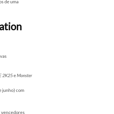
dos de uma
ation
ivas
 2K25
e
Monster
de junho) com
os vencedores