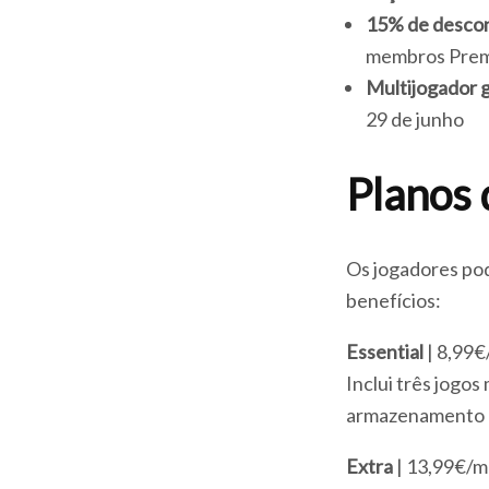
15% de descon
membros Pre
Multijogador g
29 de junho
Planos 
Os jogadores pod
benefícios:
Essential
| 8,99
Inclui três jogo
armazenamento na
Extra
| 13,99€/m