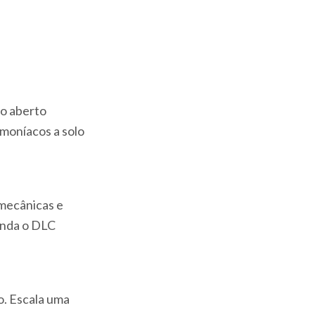
o aberto
emoníacos a solo
 mecânicas e
ainda o DLC
o. Escala uma