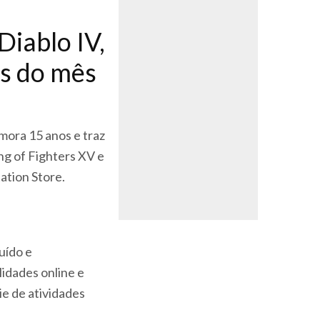
Diablo IV,
os do mês
emora 15 anos e traz
ng of Fighters XV e
tation Store.
uído e
idades online e
ie de atividades