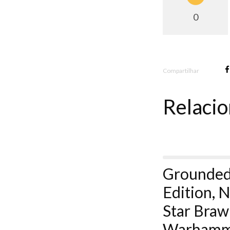
0
Compartilhar
Relaci
Grounded
Edition, N
Star Brawl
Warhamme