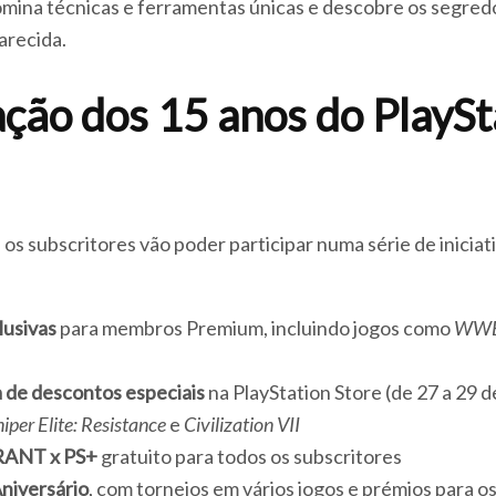
domina técnicas e ferramentas únicas e descobre os segre
arecida.
ção dos 15 anos do PlaySt
os subscritores vão poder participar numa série de iniciat
lusivas
para membros Premium, incluindo jogos como
WWE
 de descontos especiais
na PlayStation Store (de 27 a 29 
iper Elite: Resistance
e
Civilization VII
RANT x PS+
gratuito para todos os subscritores
Aniversário
, com torneios em vários jogos e prémios para 