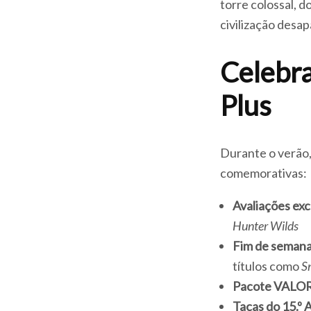
torre colossal, 
civilização desap
Celebra
Plus
Durante o verão, 
comemorativas:
Avaliações exc
Hunter Wilds
Fim de semana
títulos como
Sn
Pacote VALO
Taças do 15.º 