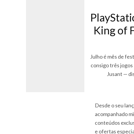
PlayStati
King of 
Julho é mês de fest
consigo três jogos
Jusant — dis
Desde o seu lanç
acompanhado milh
conteúdos exclus
e ofertas especia