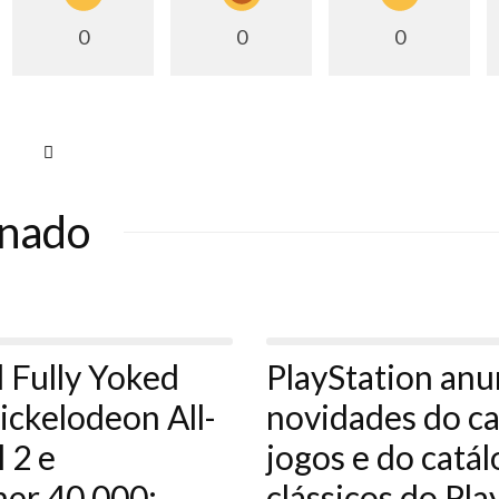
0
0
0
onado
 Fully Yoked
PlayStation anu
ickelodeon All-
novidades do ca
 2 e
jogos e do catá
r 40,000:
clássicos do Pla