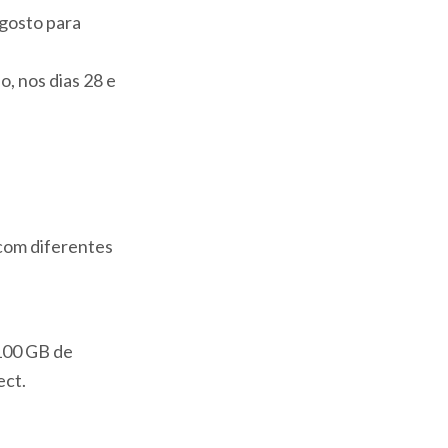
agosto para
, nos dias 28 e
 com diferentes
 100 GB de
ect.