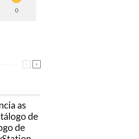
0
ncia as
tálogo de
logo de
yStation