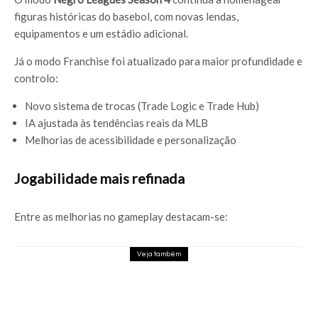
figuras históricas do basebol, com novas lendas,
equipamentos e um estádio adicional.
Já o modo Franchise foi atualizado para maior profundidade e
controlo:
Novo sistema de trocas (Trade Logic e Trade Hub)
IA ajustada às tendências reais da MLB
Melhorias de acessibilidade e personalização
Jogabilidade mais refinada
Entre as melhorias no gameplay destacam-se:
Veja também
Caixas da PS5 já chegam às lojas com
autocolante a avisar que os jogos físicos
acabam em 2028