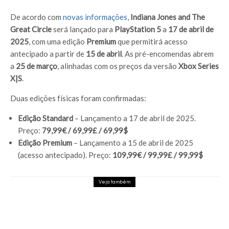
De acordo com
novas informações
,
Indiana Jones and The
Great Circle
será lançado para
PlayStation 5
a
17 de abril de
2025
, com uma edição
Premium
que permitirá acesso
antecipado a partir de
15 de abril
. As pré-encomendas abrem
a
25 de março
, alinhadas com os preços da versão
Xbox Series
X|S
.
Duas edições físicas foram confirmadas:
Edição Standard
– Lançamento a 17 de abril de 2025.
Preço:
79,99€ / 69,99£ / 69,99$
Edição Premium
– Lançamento a 15 de abril de 2025
(acesso antecipado). Preço:
109,99€ / 99,99£ / 99,99$
Veja também
Assassin’s Creed Black Flag Resynced
recebe patch 1.0.6 com 5 GB de correções