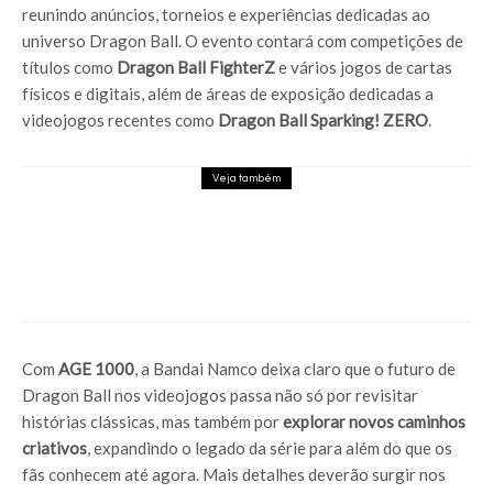
reunindo anúncios, torneios e experiências dedicadas ao
universo Dragon Ball. O evento contará com competições de
títulos como
Dragon Ball FighterZ
e vários jogos de cartas
físicos e digitais, além de áreas de exposição dedicadas a
videojogos recentes como
Dragon Ball Sparking! ZERO
.
Veja também
Caixas da PS5 já chegam às lojas com
autocolante a avisar que os jogos físicos
acabam em 2028
Com
AGE 1000
, a Bandai Namco deixa claro que o futuro de
Dragon Ball nos videojogos passa não só por revisitar
histórias clássicas, mas também por
explorar novos caminhos
criativos
, expandindo o legado da série para além do que os
fãs conhecem até agora. Mais detalhes deverão surgir nos