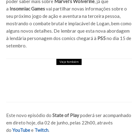
poder saber mais sobre
Marvel’s Wolverine
, já que
a
Insomniac
Games
vai partilhar novas informações sobre o
seu próximo jogo de ação e aventura na terceira pessoa,
mostrando o combate brutal e implacável de Logan, bem como
alguns novos detalhes. De lembrar que esta nova abordagem
à lendária personagem dos comics chegará à
PS5
no dia 15 de
setembro.
Veja também
Firmware beta da PS5 aponta a melhorias
no PSSR e opção para desativar Bluetooth
Este novo episódio do
State of Play
poderá ser acompanhado
em direto hoje, dia 02 de junho, pelas 22h00, através
do
YouTube
e
Twitch
.