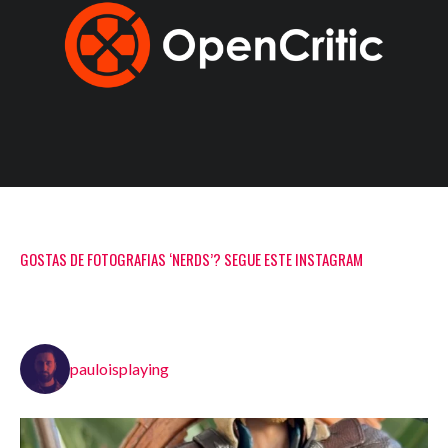
GOSTAS DE FOTOGRAFIAS ‘NERDS’? SEGUE ESTE INSTAGRAM
pauloisplaying