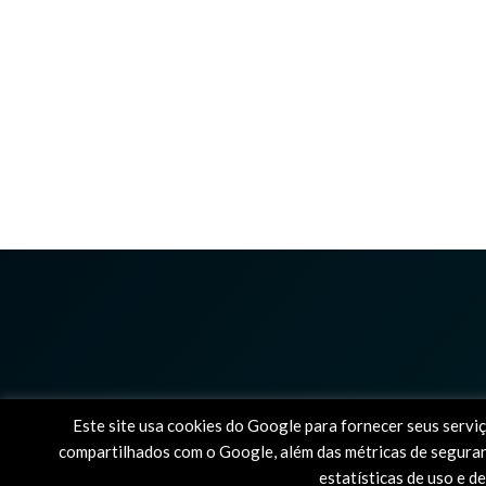
Este site usa cookies do Google para fornecer seus serviç
compartilhados com o Google, além das métricas de seguranç
© 2025 PlayHype, o único s
estatísticas de uso e d