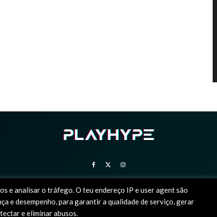
SOBRE NÓS
ESTATUTO EDITORIAL
POLÍTICA DE PRIVACIDADE
os e analisar o tráfego. O teu endereço IP e user agent são
a e desempenho, para garantir a qualidade de serviço, gerar
ite em portugal dedicado à PlayStation. Todas as imagens e vídeos são marcas regista
etectar e eliminar abusos.